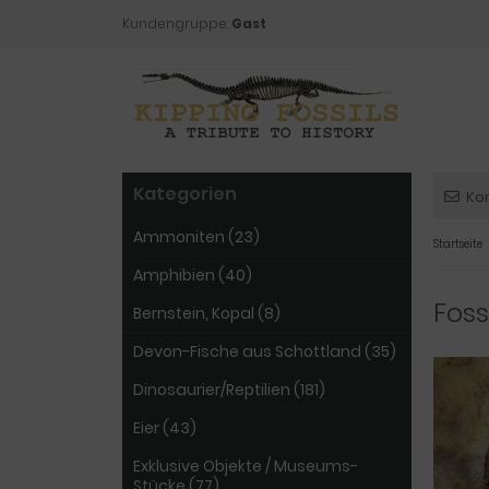
Kundengruppe:
Gast
Kategorien
Ko
Ammoniten (23)
Startseite
Amphibien (40)
Foss
Bernstein, Kopal (8)
Devon-Fische aus Schottland (35)
Dinosaurier/Reptilien (181)
Eier (43)
Exklusive Objekte / Museums-
Stücke (77)