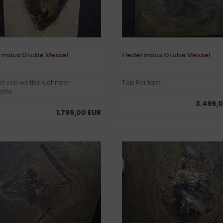
rmaus Grube Messel
Fledermaus Grube Messel
et von weltberuehmter
Top Raritaet!
elle
3.499,
1.799,00 EUR