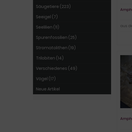
Säugetiere (223)
Amphi
Seeigel (7)
aus d
Seelilien (11)
Spurenfossilien (25)
Stromatolithen (19)
Trilobiten (14)
Verschiedenes (49)
Vögel (17)
Neue Artikel
Amphi