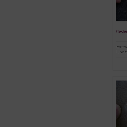
Flede
Rarita
Fundst