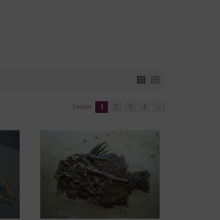
Seiten:
1
2
3
4
»