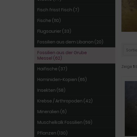
Fisch frisst Fisch (7)
Fische (110)
Flugsaurier (33)
Fossilien aus dem Libanon (20)
Sortie
Fossilien aus der Grube
Messel (62)
Zeige
1
Haifische (37)
Hominiden-Kopien (65)
Insekten (58)
Krebse / Arthropoden (42)
Mineralien (6)
Muschelkalk Fossilien (59)
Pflanzen (130)