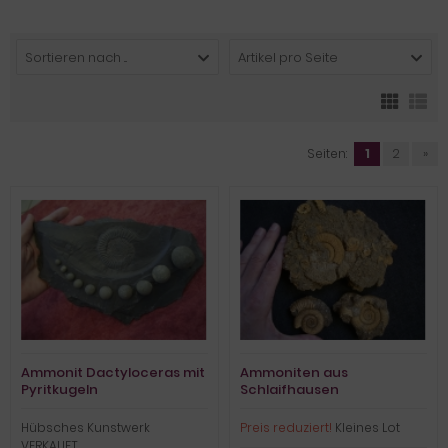
Sortieren nach ...
Artikel pro Seite
Seiten:
1
2
»
Ammonit Dactyloceras mit
Ammoniten aus
Pyritkugeln
Schlaifhausen
Hübsches Kunstwerk
Preis reduziert!
Kleines Lot
VERKAUFT