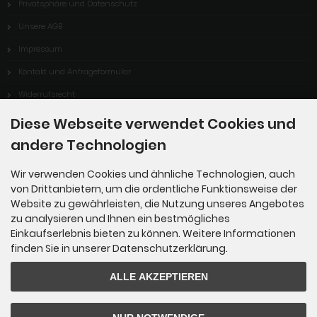
Privatsphäre und Datenschutz
Unsere AGB
Impressum
Kontakt und Anfrageformular
Widerrufsrecht
Vertrag Widerrufen
Diese Webseite verwendet Cookies und
Cookie Einstellungen
andere Technologien
Wir verwenden Cookies und ähnliche Technologien, auch
von Drittanbietern, um die ordentliche Funktionsweise der
Informationen
Website zu gewährleisten, die Nutzung unseres Angebotes
zu analysieren und Ihnen ein bestmögliches
Sitemap
Einkaufserlebnis bieten zu können. Weitere Informationen
finden Sie in unserer Datenschutzerklärung.
Über uns
Vorteile von Kipping-Fossils
ALLE AKZEPTIEREN