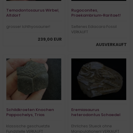
Temodontosaurus Wirbel,
Rugoconites,
Altdorf
Praekambrium-Raritaet!
grosser Ichthyosaurier!
Seltenes Ediacara Fossil
VERKAUFT
239,00 EUR
AUSVERKAUFT
Schildkroeten Knochen
Eremiasaurus
Pappochelys, Trias
heterodontus Schaedel
klassische geschuetzte
Ehrliches Stueck ohne
Fundstelle VERKAUFT
Manipulationen! VERKAUFT