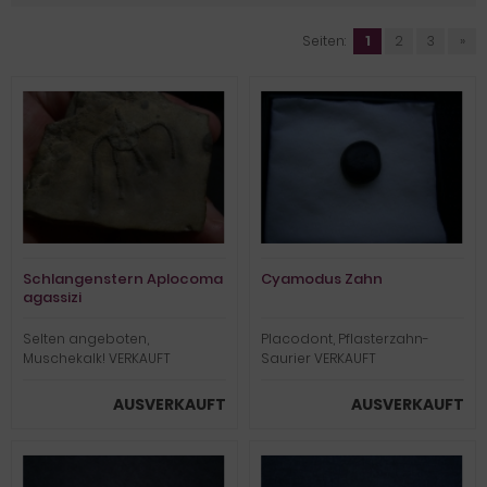
Seiten:
1
2
3
»
Schlangenstern Aplocoma
Cyamodus Zahn
agassizi
Selten angeboten,
Placodont, Pflasterzahn-
Muschekalk! VERKAUFT
Saurier VERKAUFT
AUSVERKAUFT
AUSVERKAUFT