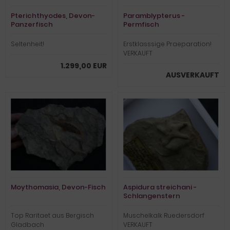
Pterichthyodes, Devon-
Paramblypterus -
Panzerfisch
Permfisch
Seltenheit!
Erstklasssige Praeparation!
VERKAUFT
1.299,00 EUR
AUSVERKAUFT
Moythomasia, Devon-Fisch
Aspidura streichani -
Schlangenstern
Top Raritaet aus Bergisch
Muschelkalk Ruedersdorf
Gladbach
VERKAUFT