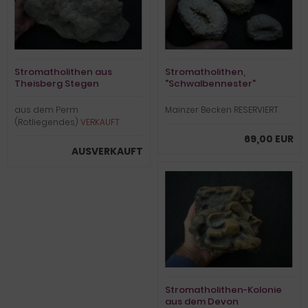
Stromatholithen aus
Stromatholithen,
Theisberg Stegen
"Schwalbennester"
aus dem Perm
Mainzer Becken RESERVIERT
(Rotliegendes)
VERKAUFT
69,00 EUR
AUSVERKAUFT
Stromatholithen-Kolonie
aus dem Devon