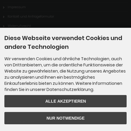
Impressum
Kontakt und Anfrageformular
Widerrufsrecht
Vertrag Widerrufen
Diese Webseite verwendet Cookies und
Cookie Einstellungen
andere Technologien
Wir verwenden Cookies und ähnliche Technologien, auch
von Drittanbietern, um die ordentliche Funktionsweise der
Informationen
Website zu gewährleisten, die Nutzung unseres Angebotes
zu analysieren und Ihnen ein bestmögliches
Sitemap
Einkaufserlebnis bieten zu können. Weitere Informationen
finden Sie in unserer Datenschutzerklärung.
Über uns
Vorteile von Kipping-Fossils
ALLE AKZEPTIEREN
NUR NOTWENDIGE
Unsere Partner