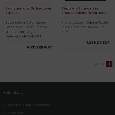
Bernstein aus Golling zwei
Reptilien-Schwanz in
Stücke
kreidezeitlichem Bernstein
Superselten: Österreicher
Preis reduziert!
Seltene Reptil-
Bernstein aus der unteren
Inkluse aus der Dinosaurier-
Kreide - Einmalige
Zeit!
Gelegenheit! VERKAUFT
1.399,00 EUR
AUSVERKAUFT
Seiten:
1
Mehr über...
Privatsphäre und Datenschutz
Unsere AGB