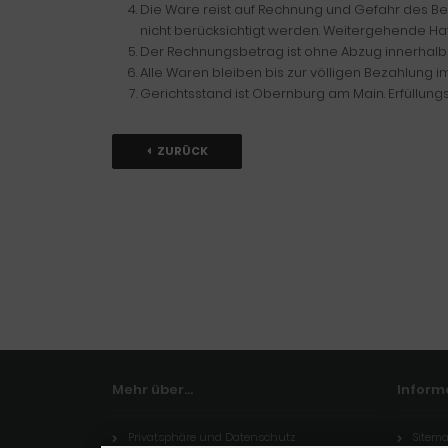
Die Ware reist auf Rechnung und Gefahr des B
nicht berücksichtigt werden. Weitergehende 
Der Rechnungsbetrag ist ohne Abzug innerhalb 
Alle Waren bleiben bis zur völligen Bezahlung i
Gerichtsstand ist Obernburg am Main. Erfüllungs
ZURÜCK
Mehr über...
Inform
Privatsphäre und Datenschutz
Sitem