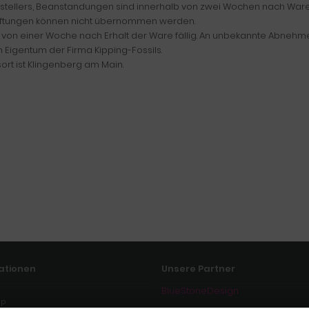
estellers, Beanstandungen sind innerhalb von zwei Wochen nach Ware
Haftungen können nicht übernommen werden.
von einer Woche nach Erhalt der Ware fällig. An unbekannte Abnehme
m Eigentum der Firma Kipping-Fossils.
ort ist Klingenberg am Main.
ationen
Unsere Partner
BlueStoneDesign
ap