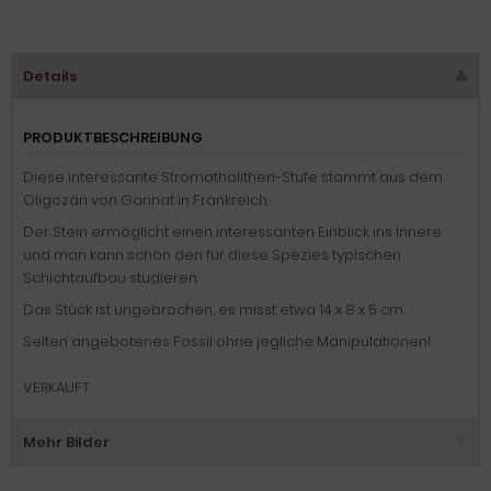
Details
PRODUKTBESCHREIBUNG
Diese interessante Stromatholithen-Stufe stammt aus dem
Oligozän von Gannat in Frankreich.
Der Stein ermöglicht einen interessanten Einblick ins Innere
und man kann schön den für diese Spezies typischen
Schichtaufbau studieren.
Das Stück ist ungebrochen, es misst etwa 14 x 8 x 5 cm.
Selten angebotenes Fossil ohne jegliche Manipulationen!
VERKAUFT
Mehr Bilder