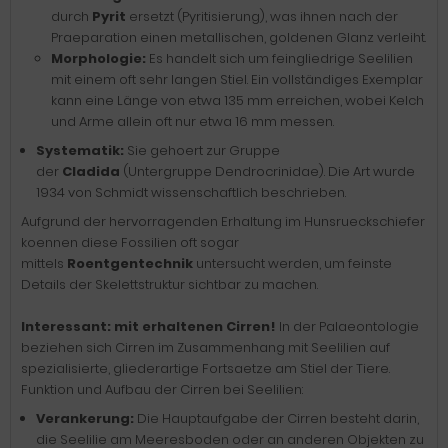
durch
Pyrit
ersetzt (Pyritisierung), was ihnen nach der
Praeparation einen metallischen, goldenen Glanz verleiht.
Morphologie:
Es handelt sich um feingliedrige Seelilien
mit einem oft sehr langen Stiel. Ein vollständiges Exemplar
kann eine Länge von etwa 135 mm erreichen, wobei Kelch
und Arme allein oft nur etwa 16 mm messen.
Systematik:
Sie gehoert zur Gruppe
der
Cladida
(Untergruppe Dendrocrinidae). Die Art wurde
1934 von Schmidt wissenschaftlich beschrieben.
Aufgrund der hervorragenden Erhaltung im Hunsrueckschiefer
koennen diese Fossilien oft sogar
mittels
Roentgentechnik
untersucht werden, um feinste
Details der Skelettstruktur sichtbar zu machen.
Interessant: mit erhaltenen Cirren!
In der Palaeontologie
beziehen sich Cirren im Zusammenhang mit Seelilien auf
spezialisierte, gliederartige Fortsaetze am Stiel der Tiere.
Funktion und Aufbau der Cirren bei Seelilien:
Verankerung:
Die Hauptaufgabe der Cirren besteht darin,
die Seelilie am Meeresboden oder an anderen Objekten zu