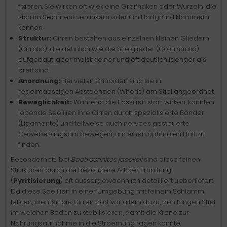
fixieren. Sie wirken oft wiekleine Greifhaken oder Wurzeln, die
sich im Sediment verankern oder um Hartgrund klammern
können.
Struktur:
Cirren bestehen aus einzelnen kleinen Gliedern
(Cirralia), die aehnlich wie die Stielglieder (Columnalia)
aufgebaut, aber meist kleiner und oft deutlich laenger als
breit sind.
Anordnung:
Bei vielen Crinoiden sind sie in
regelmaessigen Abstaenden (Whorls) am Stiel angeordnet.
Beweglichkeit:
Während die Fossilien starr wirken, konnten
lebende Seelilien ihre Cirren durch spezialisierte Bänder
(Ligamente) und teilweise auch nervoes gesteuerte
Gewebe langsam bewegen, um einen optimalen Halt zu
finden.
Besonderheit: bei
Bactrocrinites jaeckeli
sind diese feinen
Strukturen durch die besondere Art der Erhaltung
(
Pyritisierung
) oft aussergewoehnlich detailliert ueberliefert.
Da diese Seelilien in einer Umgebung mit feinem Schlamm
lebten, dienten die Cirren dort vor allem dazu, den langen Stiel
im weichen Boden zu stabilisieren, damit die Krone zur
Nahrungsaufnahme in die Stroemung ragen konnte.