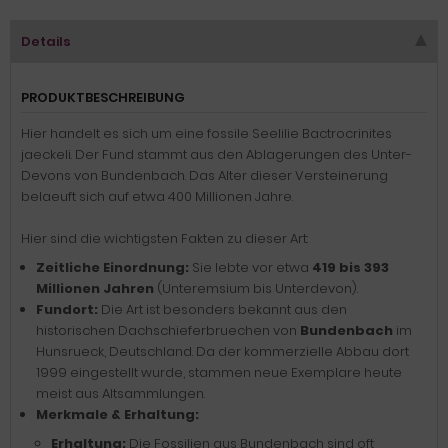
Details
PRODUKTBESCHREIBUNG
Hier handelt es sich um eine fossile Seelilie Bactrocrinites
jaeckeli. Der Fund stammt aus den Ablagerungen des Unter-
Devons von Bundenbach. Das Alter dieser Versteinerung
belaeuft sich auf etwa 400 Millionen Jahre.
Hier sind die wichtigsten Fakten zu dieser Art:
Zeitliche Einordnung:
Sie lebte vor etwa
419 bis 393
Millionen Jahren
(Unteremsium bis Unterdevon).
Fundort:
Die Art ist besonders bekannt aus den
historischen Dachschieferbruechen von
Bundenbach
im
Hunsrueck, Deutschland. Da der kommerzielle Abbau dort
1999 eingestellt wurde, stammen neue Exemplare heute
meist aus Altsammlungen.
Merkmale & Erhaltung:
Erhaltung:
Die Fossilien aus Bundenbach sind oft