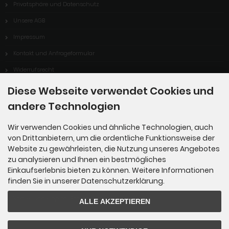
Privatsphäre und Datenschutz
Unsere AGB
Impressum
Kontakt und Anfrageformular
Widerrufsrecht
Vertrag Widerrufen
Diese Webseite verwendet Cookies und
Cookie Einstellungen
andere Technologien
Wir verwenden Cookies und ähnliche Technologien, auch
von Drittanbietern, um die ordentliche Funktionsweise der
Informationen
Website zu gewährleisten, die Nutzung unseres Angebotes
zu analysieren und Ihnen ein bestmögliches
Sitemap
Einkaufserlebnis bieten zu können. Weitere Informationen
finden Sie in unserer Datenschutzerklärung.
Über uns
Vorteile von Kipping-Fossils
ALLE AKZEPTIEREN