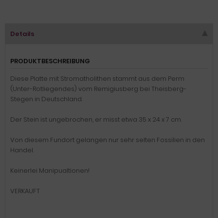
Details
PRODUKTBESCHREIBUNG
Diese Platte mit Stromatholithen stammt aus dem Perm
(Unter-Rotliegendes) vom Remigiusberg bei Theisberg-
Stegen in Deutschland.
Der Stein ist ungebrochen, er misst etwa 35 x 24 x 7 cm.
Von diesem Fundort gelangen nur sehr selten Fossilien in den
Handel.
Keinerlei Manipualtionen!
VERKAUFT