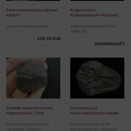
Temodontosaurus Wirbel,
Rugoconites,
Altdorf
Praekambrium-Raritaet!
grosser Ichthyosaurier!
Seltenes Ediacara Fossil
VERKAUFT
239,00 EUR
AUSVERKAUFT
Schildkroeten Knochen
Eremiasaurus
Pappochelys, Trias
heterodontus Schaedel
klassische geschuetzte
Ehrliches Stueck ohne
Fundstelle VERKAUFT
Manipulationen! VERKAUFT