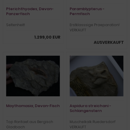
Pterichthyodes, Devon-
Paramblypterus -
Panzerfisch
Permfisch
Seltenheit!
Erstklasssige Praeparation!
VERKAUFT
1.299,00 EUR
AUSVERKAUFT
Moythomasia, Devon-Fisch
Aspidura streichani -
Schlangenstern
Top Raritaet aus Bergisch
Muschelkalk Ruedersdorf
Gladbach
VERKAUFT