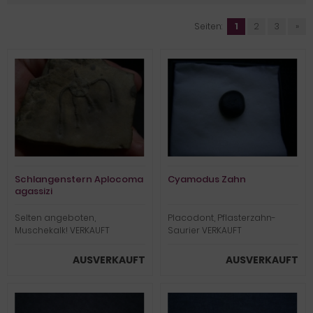
Seiten:
1
2
3
»
Schlangenstern Aplocoma
Cyamodus Zahn
agassizi
Selten angeboten,
Placodont, Pflasterzahn-
Muschekalk! VERKAUFT
Saurier VERKAUFT
AUSVERKAUFT
AUSVERKAUFT