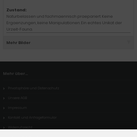
Zustand:
Naturbelassen und fachmaennisch praepariert. Keine
Ergaenzungen, keine Manipulationen. Ein echtes Unikat der
Urzeit-Fauna.
Mehr Bilder
Mehr über...
Privatsphäre und Datenschutz
Unsere AGB
Impressum
Kontakt und Anfrageformular
Widerrufsrecht