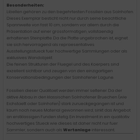
Besonderheiten:
Libellen gehören zu den begehrtesten Fossilien aus Solnhofen.
Dieses Exemplar besticht nicht nur durch seine beachtliche
Spannweite von fast 10 cm, sondern vor allem durch die
Präsentation auf einer grossformatigen, vollstaendig
erhaltenen Steinplatte. Da die Platte ungebrochen ist, eignet
sie sich hervorragend als repraesentatives
Ausstellungsstueck fuer hochwertige Sammlungen oder als
exklusives Wandobjekt.
Die feinen Strukturen der Fluegel und des Koerpers sind
exzellent sichtbar und zeugen von den einzigartigen
Konservationsbedingungen der Solnhofener Lagune.
Fossilien dieser Qualitaet werden immer seltener. Da der
aktive Abbau in den klassischen Solnhofener Bruechen (wie
Eichstaett oder Solnhofen) stark zurueckgegangen ist und
kaum noch neues Material gewonnen wird, sinkt das Angebot
an erstklassigen Funden stetig. Ein Investment in ein qualitativ
hochwertiges Stueck wie dieses ist daher nicht nur fuer
Sammler, sondern auch als
Wertanlage
interessant.