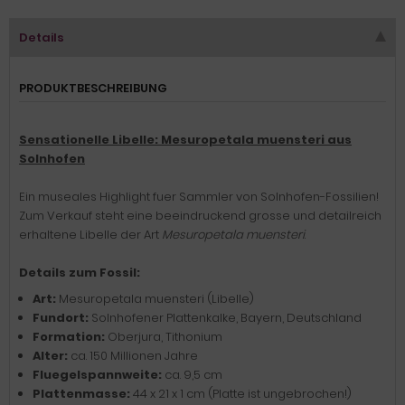
Details
PRODUKTBESCHREIBUNG
Sensationelle Libelle: Mesuropetala muensteri aus
Solnhofen
Ein museales Highlight fuer Sammler von Solnhofen-Fossilien!
Zum Verkauf steht eine beeindruckend grosse und detailreich
erhaltene Libelle der Art
Mesuropetala muensteri
.
Details zum Fossil:
Art:
Mesuropetala muensteri (Libelle)
Fundort:
Solnhofener Plattenkalke, Bayern, Deutschland
Formation:
Oberjura, Tithonium
Alter:
ca. 150 Millionen Jahre
Fluegelspannweite:
ca. 9,5 cm
Plattenmasse:
44 x 21 x 1 cm (Platte ist ungebrochen!)