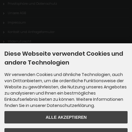
Privatsphäre und Datenschutz
Unsere AGB
Impressum
Kontakt und Anfrageformular
Widerrufsrecht
Vertrag Widerrufen
Diese Webseite verwendet Cookies und
Cookie Einstellungen
andere Technologien
Wir verwenden Cookies und ähnliche Technologien, auch
von Drittanbietern, um die ordentliche Funktionsweise der
Informationen
Website zu gewährleisten, die Nutzung unseres Angebotes
zu analysieren und Ihnen ein bestmögliches
Sitemap
Einkaufserlebnis bieten zu können. Weitere Informationen
finden Sie in unserer Datenschutzerklärung.
Über uns
Vorteile von Kipping-Fossils
ALLE AKZEPTIEREN