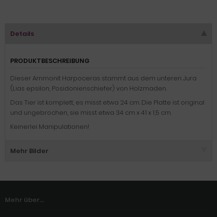
Details
PRODUKTBESCHREIBUNG
Dieser Ammonit Harpoceras stammt aus dem unteren Jura
(Lias epsilon, Posidonienschiefer) von Holzmaden.
Das Tier ist komplett, es misst etwa 24 cm. Die Platte ist original
und ungebrochen, sie misst etwa 34 cm x 41 x 1,5 cm.
Keinerlei Manipulationen!
Mehr Bilder
Mehr über...