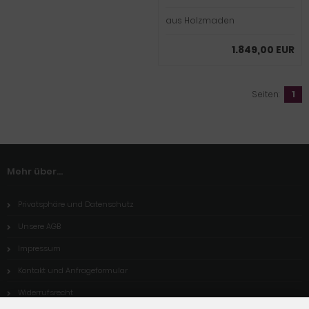
aus Holzmaden
1.849,00 EUR
Seiten:
1
Mehr über...
Privatsphäre und Datenschutz
Unsere AGB
Impressum
Kontakt und Anfrageformular
Widerrufsrecht