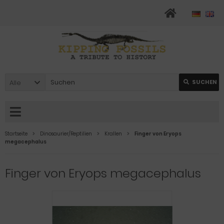
Alle
SUCHEN
Startseite
Dinosaurier/Reptilien
Krallen
Finger von Eryops
megacephalus
Finger von Eryops megacephalus