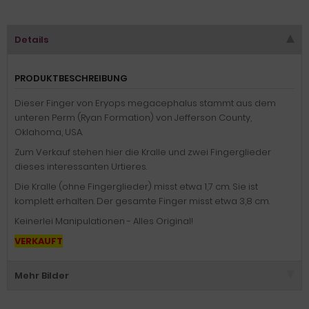
Details
PRODUKTBESCHREIBUNG
Dieser Finger von Eryops megacephalus stammt aus dem
unteren Perm (Ryan Formation) von Jefferson County,
Oklahoma, USA.
Zum Verkauf stehen hier die Kralle und zwei Fingerglieder
dieses interessanten Urtieres.
Die Kralle (ohne Fingerglieder) misst etwa 1,7 cm. Sie ist
komplett erhalten. Der gesamte Finger misst etwa 3,8 cm.
Keinerlei Manipulationen - Alles Original!
VERKAUFT
Mehr Bilder