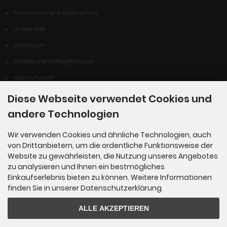
Privatsphäre und Datenschutz
Unsere AGB
Impressum
Kontakt und Anfrageformular
Widerrufsrecht
Vertrag Widerrufen
Diese Webseite verwendet Cookies und
Cookie Einstellungen
andere Technologien
Wir verwenden Cookies und ähnliche Technologien, auch
von Drittanbietern, um die ordentliche Funktionsweise der
Informationen
Website zu gewährleisten, die Nutzung unseres Angebotes
zu analysieren und Ihnen ein bestmögliches
Sitemap
Einkaufserlebnis bieten zu können. Weitere Informationen
finden Sie in unserer Datenschutzerklärung.
Über uns
Vorteile von Kipping-Fossils
ALLE AKZEPTIEREN