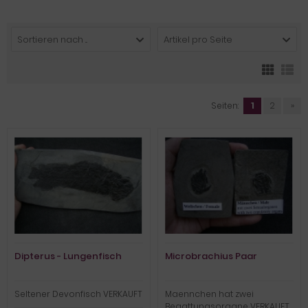
Sortieren nach ...
Artikel pro Seite
Seiten:
1
2
»
Dipterus - Lungenfisch
Microbrachius Paar
Seltener Devonfisch VERKAUFT
Maennchen hat zwei
Begattungsorgane VERKAUFT