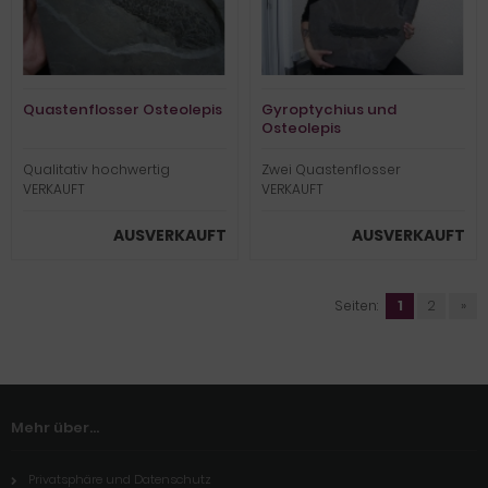
Quastenflosser Osteolepis
Gyroptychius und
Osteolepis
Qualitativ hochwertig
Zwei Quastenflosser
VERKAUFT
VERKAUFT
AUSVERKAUFT
AUSVERKAUFT
Seiten:
1
2
»
Mehr über...
Privatsphäre und Datenschutz