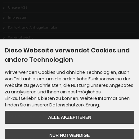
Unsere AGB
Impressum
Kontakt und Anfrageformular
Widerrufsrecht
Vertrag Widerrufen
Diese Webseite verwendet Cookies und
Cookie Einstellungen
andere Technologien
Wir verwenden Cookies und ähnliche Technologien, auch
von Drittanbietern, um die ordentliche Funktionsweise der
Informationen
Website zu gewährleisten, die Nutzung unseres Angebotes
zu analysieren und Ihnen ein bestmögliches
Sitemap
Einkaufserlebnis bieten zu können. Weitere Informationen
finden Sie in unserer Datenschutzerklärung.
Über uns
Vorteile von Kipping-Fossils
ALLE AKZEPTIEREN
NUR NOTWENDIGE