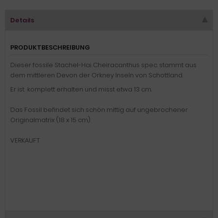
Details
PRODUKTBESCHREIBUNG
Dieser fossile Stachel-Hai Cheiracanthus spec. stammt aus
dem mittleren Devon der Orkney Inseln von Schottland.
Er ist komplett erhalten und misst etwa 13 cm.
Das Fossil befindet sich schön mittig auf ungebrochener
Originalmatrix (18 x 15 cm).
VERKAUFT