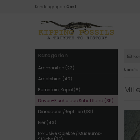
Kundengruppe:
Gast
Kategorien
Ko
Ammoniten (23)
Startseite
Amphibien (40)
Mill
Bernstein, Kopal (8)
Devon-Fische aus Schottland (35)
Dinosaurier/Reptilien (181)
Eier (43)
Exklusive Objekte / Museums-
Stücke (77)