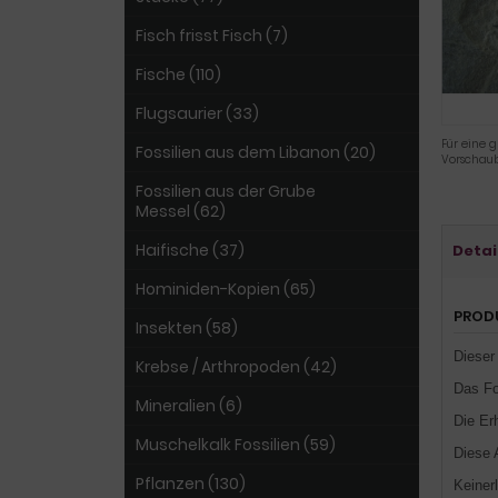
Fisch frisst Fisch (7)
Fische (110)
Flugsaurier (33)
Für eine g
Fossilien aus dem Libanon (20)
Vorschaub
Fossilien aus der Grube
Messel (62)
Haifische (37)
Detai
Hominiden-Kopien (65)
PROD
Insekten (58)
Dieser
Krebse / Arthropoden (42)
Das Fo
Mineralien (6)
Die Er
Muschelkalk Fossilien (59)
Diese 
Pflanzen (130)
Keiner