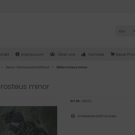
Alle
ntakt
Impressum
Über uns
Vorteile
Neue Pro
Devon-Fische aus Schottland
Millerosteus minor
erosteus minor
Art.Nr.:
MILS 2
Artikeldatenblatt drucken