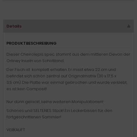
Details
PRODUKTBESCHREIBUNG
Dieser Cheirolepis spec. stammt aus dem mittleren Devon der
Orkney Inseln von Schottland.
Der Fisch ist komplett erhalten. Er misst etwa 22 cm und
befindet sich schön zentral auf Originalmatrix (30 x 17,5 x
3,5 cm). Die Platte war einmal gebrochen und wurde verklebt,
es ist kein Composit!
Nur dünn gelackt, keine weiteren Manipulationen!
Schönes und SELTENES Stück! Ein Leckerbissen für den
fortgeschrittenen Sammler!
VERKAUFT