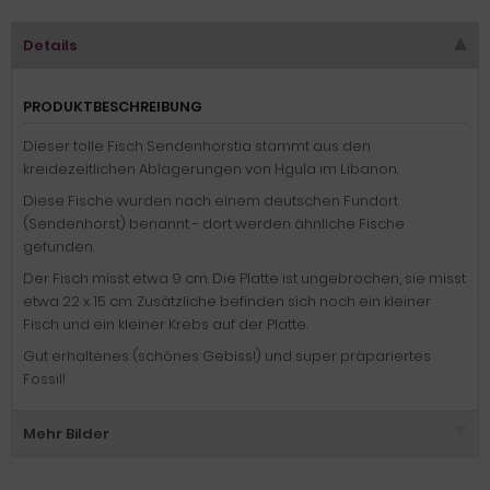
Details
PRODUKTBESCHREIBUNG
Dieser tolle Fisch Sendenhorstia stammt aus den
kreidezeitlichen Ablagerungen von Hgula im Libanon.
Diese Fische wurden nach einem deutschen Fundort
(Sendenhorst) benannt - dort werden ähnliche Fische
gefunden.
Der Fisch misst etwa 9 cm. Die Platte ist ungebrochen, sie misst
etwa 22 x 15 cm. Zusätzliche befinden sich noch ein kleiner
Fisch und ein kleiner Krebs auf der Platte.
Gut erhaltenes (schönes Gebiss!) und super präpariertes
Fossil!
Mehr Bilder