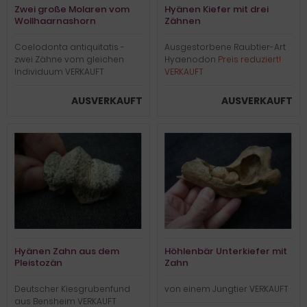
Zwei große Molaren vom
Hyänen Kiefer mit drei
Wollhaarnashorn
Zähnen
Coelodonta antiquitatis -
Ausgestorbene Raubtier-Art
zwei Zähne vom gleichen
Hyaenodon
Preis reduziert!
Individuum VERKAUFT
VERKAUFT
AUSVERKAUFT
AUSVERKAUFT
Hyänen Zahn aus dem
Höhlenbär Unterkiefer mit
Pleistozän
Zahn
Deutscher Kiesgrubenfund
von einem Jungtier VERKAUFT
aus Bensheim VERKAUFT