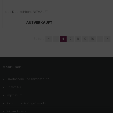
aus Deutschland VERKAUFT
AUSVERKAUFT
Seiten:
«
...
6
7
8
9
10
...
»
Mehr über...
Privatsphäre und Datenschutz
Unsere AGB
Impressum
Kontakt und Anfrageformular
Widerrufsrecht