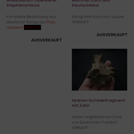
Waldnashorn Oberkiefer
Mammut Zahn aus
Stephanorhinus
Deutschland
kirchbergensis
Komplette Bezahnung aus
Kiesgrubenfund von Speyer
deutscher Kiesgrube
Preis
VERKAUFT
reduziert
VERKAUFT
AUSVERKAUFT
AUSVERKAUFT
Hyänen Schädelfragment
mit Zahn
Selten angebotenes Fossil
von Deutschem Fundort.
VERKAUFT