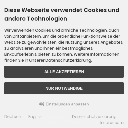
Vertrag Widerrufen
Diese Webseite verwendet Cookies und
Cookie Einstellungen
andere Technologien
Wir verwenden Cookies und ähnliche Technologien, auch
von Drittanbietern, um die ordentliche Funktionsweise der
Informationen
Website zu gewährleisten, die Nutzung unseres Angebotes
zu analysieren und Ihnen ein bestmögliches
Sitemap
Einkaufserlebnis bieten zu können. Weitere Informationen
finden Sie in unserer Datenschutzerklärung.
Über uns
Vorteile von Kipping-Fossils
ALLE AKZEPTIEREN
NUR NOTWENDIGE
Unsere Partner
BlueStoneDesign
Einstellungen anpassen
Deutsch
English
Datenschutzerklärung
Kipping-Fossils © 2026 | Template © 2009-2026 by
mod
ified eCommerce Shopsoftware
Impressum
mod
ified eCommerce Shopsoftware © 2009-2026