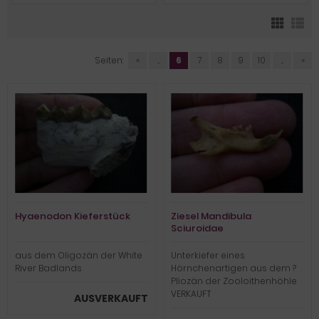
Seiten:
«
...
6
7
8
9
10
...
»
Hyaenodon Kieferstück
Ziesel Mandibula
Sciuroidae
aus dem Oligozän der White
Unterkiefer eines
River Badlands
Hörnchenartigen aus dem ?
Pliozän der Zooloithenhöhle
VERKAUFT
AUSVERKAUFT