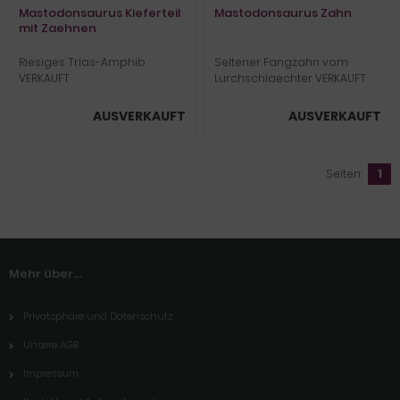
Mastodonsaurus Kieferteil
Mastodonsaurus Zahn
mit Zaehnen
Riesiges Trias-Amphib
Seltener Fangzahn vom
VERKAUFT
Lurchschlaechter VERKAUFT
AUSVERKAUFT
AUSVERKAUFT
Seiten:
1
Mehr über...
Privatsphäre und Datenschutz
Unsere AGB
Impressum