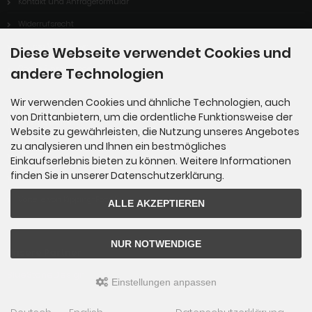
Kontakt und Anfrageformular
Widerrufsrecht
Vertrag Widerrufen
Diese Webseite verwendet Cookies und
Cookie Einstellungen
andere Technologien
Wir verwenden Cookies und ähnliche Technologien, auch
von Drittanbietern, um die ordentliche Funktionsweise der
Informationen
Website zu gewährleisten, die Nutzung unseres Angebotes
zu analysieren und Ihnen ein bestmögliches
Sitemap
Einkaufserlebnis bieten zu können. Weitere Informationen
finden Sie in unserer Datenschutzerklärung.
Über uns
Vorteile von Kipping-Fossils
ALLE AKZEPTIEREN
NUR NOTWENDIGE
Unsere Partner
BlueStoneDesign
Einstellungen anpassen