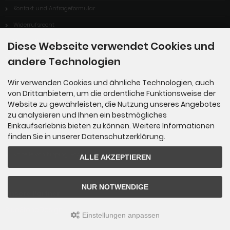
Kontakt und Anfrageformular
Widerrufsrecht
Vertrag Widerrufen
Diese Webseite verwendet Cookies und
Cookie Einstellungen
andere Technologien
Wir verwenden Cookies und ähnliche Technologien, auch
von Drittanbietern, um die ordentliche Funktionsweise der
Informationen
Website zu gewährleisten, die Nutzung unseres Angebotes
zu analysieren und Ihnen ein bestmögliches
Sitemap
Einkaufserlebnis bieten zu können. Weitere Informationen
finden Sie in unserer Datenschutzerklärung.
Über uns
Vorteile von Kipping-Fossils
ALLE AKZEPTIEREN
NUR NOTWENDIGE
Unsere Partner
BlueStoneDesign
Einstellungen anpassen