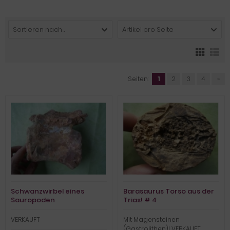
Sortieren nach ...
Artikel pro Seite
Seiten:
1
2
3
4
»
Schwanzwirbel eines
Barasaurus Torso aus der
Sauropoden
Trias! # 4
VERKAUFT
Mit Magensteinen
(Gastrolithen)! VERKAUFT