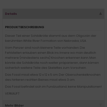
Details
PRODUKTBESCHREIBUNG
Dieser Teil einer Schildkröte stammt aus dem Oligozän der
berühmten White River Formation von Nebraska, USA.
Vom Panzer sind noch kleinere Teile vorhanden. Die
Fehlstellen erlauben einen Blick ins Innere wo man deutlich
mehrere (mindestens sechs) Knochen erkennen kann. Man
könnte die Schildkröte noch weiter präparieren, dann kämen
sicherlich weitere Teile des Skelettes zum Vorschein.
Das Fossil misst etwa 12 x 12 x 5 cm. Der Oberschenkelknochen
des hinteren rechten Beines misst etwa 3 cm.
Das Fossil befindet sich im Fundzustand, keine Manipulationen!
VERKAUFT
Mehr Bilder