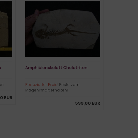
n
Amphibienskelett Chelotriton
än
Reduzierter Preis!
Reste vom
Mageninhalt erhalten!
0 EUR
599,00 EUR