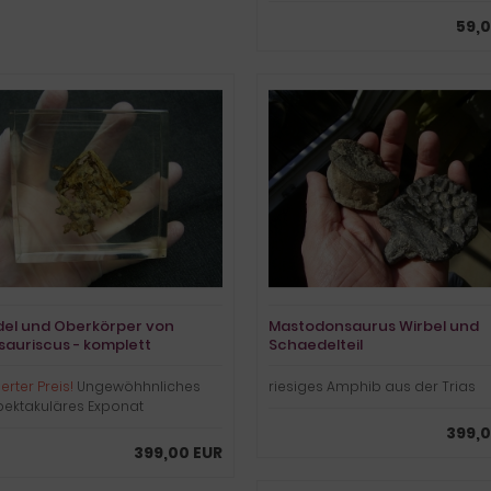
59,0
el und Oberkörper von
Mastodonsaurus Wirbel und
sauriscus - komplett
Schaedelteil
räpariert
erter Preis!
Ungewöhhnliches
riesiges Amphib aus der Trias
pektakuläres Exponat
399,0
399,00 EUR