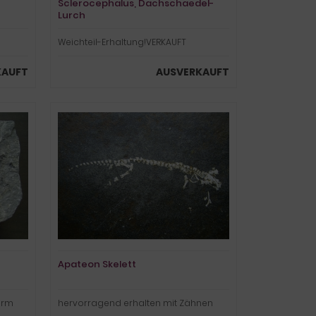
Sclerocephalus, Dachschaedel-
Lurch
Weichteil-Erhaltung!VERKAUFT
KAUFT
AUSVERKAUFT
Apateon Skelett
erm
hervorragend erhalten mit Zähnen