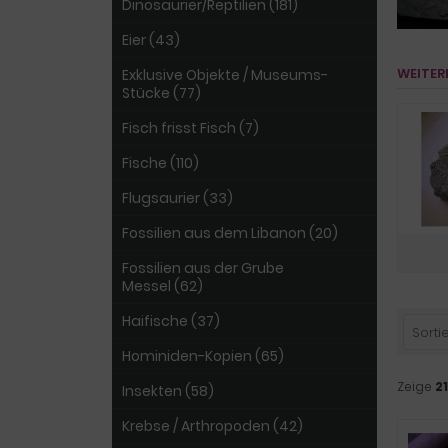
Dinosaurier/Reptilien (181)
Eier (43)
WEITER
Exklusive Objekte / Museums-
Stücke (77)
Fisch frisst Fisch (7)
Fische (110)
Flugsaurier (33)
Fossilien aus dem Libanon (20)
Fossilien aus der Grube
Messel (62)
Haifische (37)
Sortie
Hominiden-Kopien (65)
Zeige
21
Insekten (58)
Krebse / Arthropoden (42)