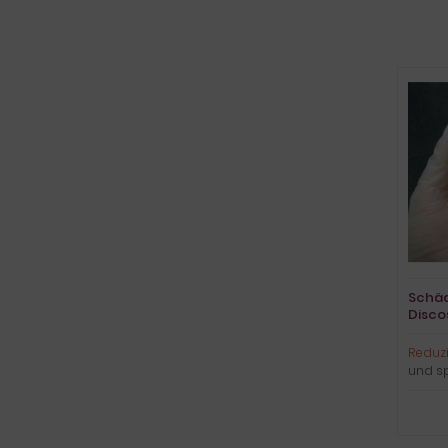
Schäd
Disco
freip
Reduzi
und s