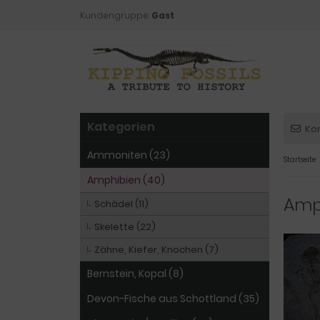
Kundengruppe:
Gast
Kategorien
Ko
Ammoniten (23)
Startseite
Amphibien (40)
Amp
Schädel (11)
Skelette (22)
Zähne, Kiefer, Knochen (7)
Bernstein, Kopal (8)
Devon-Fische aus Schottland (35)