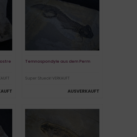
rostre
Temnospondyle aus dem Perm
KAUFT
Super Stueck! VERKAUFT
KAUFT
AUSVERKAUFT