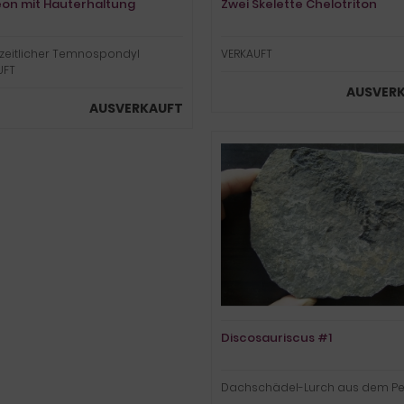
on mit Hauterhaltung
Zwei Skelette Chelotriton
zeitlicher Temnospondyl
VERKAUFT
UFT
AUSVER
AUSVERKAUFT
Discosauriscus #1
Dachschädel-Lurch aus dem P