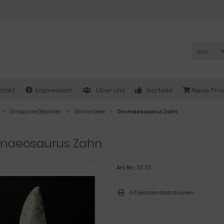
Alle
ntakt
Impressum
Über uns
Vorteile
Neue Pro
Dinosaurier/Reptilien
Zähne, Kiefer
Dromaeosaurus Zahn
maeosaurus Zahn
Art.Nr.:
RZ 33
Artikeldatenblatt drucken