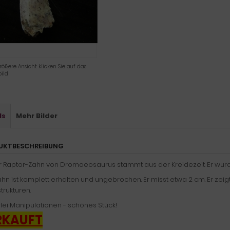
rößere Ansicht klicken Sie auf das
ild
ls
Mehr Bilder
UKTBESCHREIBUNG
r Raptor-Zahn von Dromaeosaurus stammt aus der Kreidezeit. Er wurd
hn ist komplett erhalten und ungebrochen. Er misst etwa 2 cm. Er zeig
rukturen.
lei Manipulationen - schönes Stück!
RKAUFT