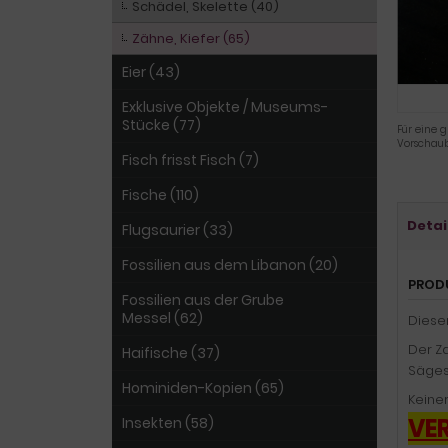
Schädel, Skelette (40)
Zähne, Kiefer (65)
Eier (43)
Exklusive Objekte / Museums-
Stücke (77)
Für eine g
Vorschaub
Fisch frisst Fisch (7)
Fische (110)
Detai
Flugsaurier (33)
Fossilien aus dem Libanon (20)
PROD
Fossilien aus der Grube
Messel (62)
Diese
Der Za
Haifische (37)
Sägest
Hominiden-Kopien (65)
Keiner
VE
Insekten (58)