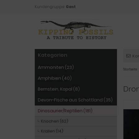
Kundengruppe:
Gast
Kategorien
Ko
Ammoniten (23)
Startseite
Amphibien (40)
Dro
Bernstein, Kopal (8)
Devon-Fische aus Schottland (35)
Dinosaurier/Reptilien (181)
Knochen (62)
Krallen (14)