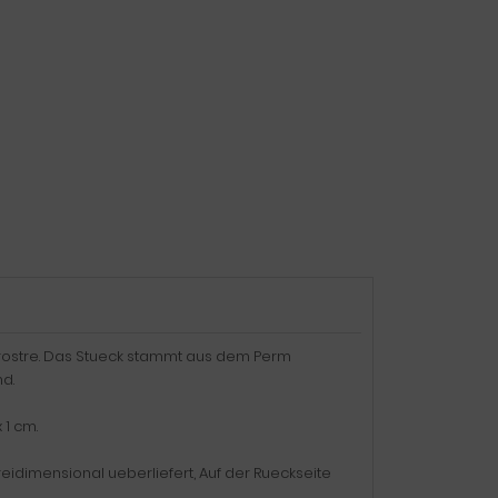
tirostre. Das Stueck stammt aus dem Perm
d.
 1 cm.
dimensional ueberliefert, Auf der Rueckseite