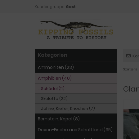
Kundengruppe:
Gast
Kategorien
Ko
Ammoniten (23)
Startseite
Amphibien (40)
Glan
Schädel (11)
Skelette (22)
Zähne, Kiefer, Knochen (7)
Bernstein, Kopal (8)
Devon-Fische aus Schottland (35)