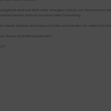
undgebiet steht seit 1986 unter strengem Schutz, von dort kommen k
otene Exemlar stammt aus einer alten Sammlung.
lien dieser Spezies sind kaum zu finden und werden nur selten zum Ka
ches Stueck ohne Manipulationen!
UFT