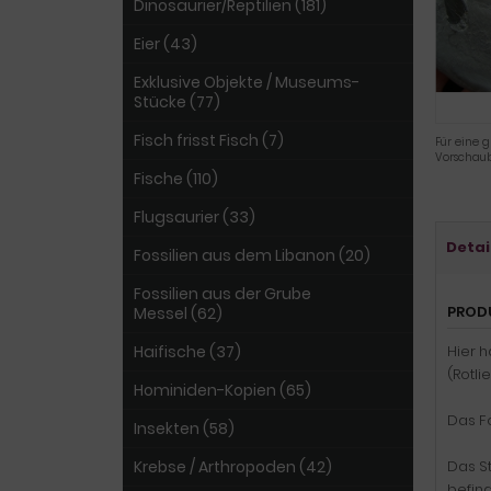
Dinosaurier/Reptilien (181)
Eier (43)
Exklusive Objekte / Museums-
Stücke (77)
Fisch frisst Fisch (7)
Für eine g
Vorschaub
Fische (110)
Flugsaurier (33)
Detai
Fossilien aus dem Libanon (20)
Fossilien aus der Grube
PROD
Messel (62)
Haifische (37)
Hier h
(Rotli
Hominiden-Kopien (65)
Das Fo
Insekten (58)
Krebse / Arthropoden (42)
Das S
befind