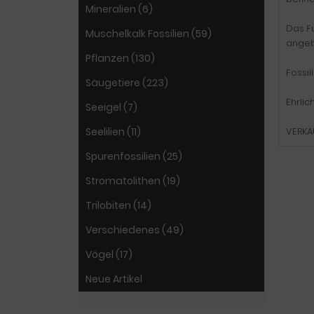
Mineralien (6)
Das F
Muschelkalk Fossilien (59)
angeb
Pflanzen (130)
Fossi
Säugetiere (223)
Ehrli
Seeigel (7)
Seelilien (11)
VERKA
Spurenfossilien (25)
Stromatolithen (19)
Trilobiten (14)
Verschiedenes (49)
Vögel (17)
Neue Artikel