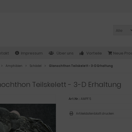
Alle
ntakt
Impressum
Über uns
Vorteile
Neue Pro
Amphibien
Schädel
Glanochthon Teilskelett - 3-D Erhaltung
ochthon Teilskelett - 3-D Erhaltung
Art.Nr.:
AMPF 5
Artikeldatenblatt drucken