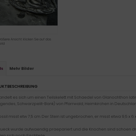
rößere Ansicht klicken Sie auf das
ild
ls
Mehr Bilder
UKTBESCHREIBUNG
andelt es sich um einen Teilskelett mit Schaedel von Glanochthon la
egendes, Schwarzpelit-Bank) von Pfarrwald, Heimkirchen in Deutschlan
ssil misst etw 7,5 cm. Der Stein ist ungebrochen, er misst etwa 9,5 x 6 x
tueck wurde aufwaendig praepariert und die Knochen sind schoen drei
en sich noch Fischteile.