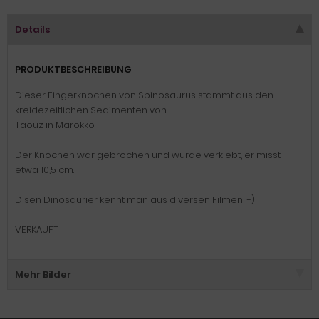
Details
PRODUKTBESCHREIBUNG
Dieser Fingerknochen von Spinosaurus stammt aus den
kreidezeitlichen Sedimenten von
Taouz in Marokko.
Der Knochen war gebrochen und wurde verklebt, er misst
etwa 10,5 cm.
Disen Dinosaurier kennt man aus diversen Filmen ;-)
VERKAUFT
Mehr Bilder