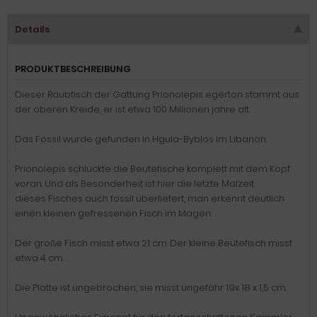
Details
PRODUKTBESCHREIBUNG
Dieser Raubfisch der Gattung Prionolepis egerton stammt aus
der oberen Kreide, er ist etwa 100 Millionen jahre alt.
Das Fossil wurde gefunden in Hgula-Byblos im Libanon.
Prionolepis schluckte die Beutefische komplett mit dem Kopf
voran. Und als Besonderheit ist hier die letzte Malzeit
dieses Fisches auch fossil überliefert, man erkennt deutlich
einen kleinen gefressenen Fisch im Magen.
Der große Fisch misst etwa 21 cm. Der kleine Beutefisch misst
etwa 4 cm.
Die Platte ist ungebrochen, sie misst ungefähr 19x 18 x 1,5 cm.