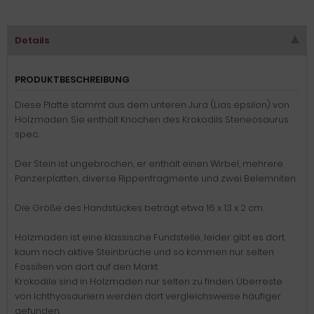
Details
PRODUKTBESCHREIBUNG
Diese Platte stammt aus dem unteren Jura (Lias epsilon) von
Holzmaden. Sie enthält Knochen des Krokodils Steneosaurus
spec.
Der Stein ist ungebrochen, er enthält einen Wirbel, mehrere
Panzerplatten, diverse Rippenfragmente und zwei Belemniten.
Die Größe des Handstückes beträgt etwa 16 x 13 x 2 cm.
Holzmaden ist eine klassische Fundstelle, leider gibt es dort
kaum noch aktive Steinbrüche und so kommen nur selten
Fossilien von dort auf den Markt.
Krokodile sind in Holzmaden nur selten zu finden. Überreste
von Ichthyosauriern werden dort vergleichsweise häufiger
gefunden.