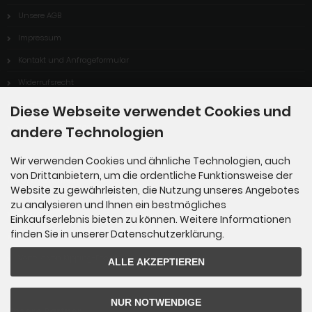
Unsere AGB
Impressum
Kontakt und Anfrageformular
Widerrufsrecht
Vertrag Widerrufen
Diese Webseite verwendet Cookies und
Cookie Einstellungen
andere Technologien
Wir verwenden Cookies und ähnliche Technologien, auch
von Drittanbietern, um die ordentliche Funktionsweise der
Informationen
Website zu gewährleisten, die Nutzung unseres Angebotes
zu analysieren und Ihnen ein bestmögliches
Sitemap
Einkaufserlebnis bieten zu können. Weitere Informationen
finden Sie in unserer Datenschutzerklärung.
Über uns
Vorteile von Kipping-Fossils
ALLE AKZEPTIEREN
NUR NOTWENDIGE
Unsere Partner