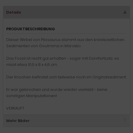
Details
PRODUKTBESCHREIBUNG
Dieser Wirbel von Pliosaurus stammt aus den kreidezeitlichen
Sedimenten von Goulmima in Marokko.
Das Fossil ist recht gut erhalten - sogar mit Dornfortsatz, es
misst etwa 10,5 x 8 x 4,6 cm.
Der Knochen befindet sich teilweise noch im Originalsediment.
Er war gebrochen und wurde wieder verklebt - keine
sonstigen Manipulationen!
VERKAUFT
Mehr Bilder