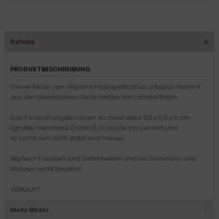
Details
PRODUKTBESCHREIBUNG
Dieser Molar vom Nilpferd Hippopothamus antiquus stammt
aus den pleistozänen Sedimenten von Lampertheim.
Das Fossil ist ungebrochen, es misst etwa 6,5 x 6,5 x 6 cm
(größte messbare Distanz). Es wurde konserviert und
ist somit nun recht stabil und massiv.
Nilpferd-Fossilien sind Seltenheiten und bei Sammlern und
Museen recht begehrt.
VERKAUFT
Mehr Bilder