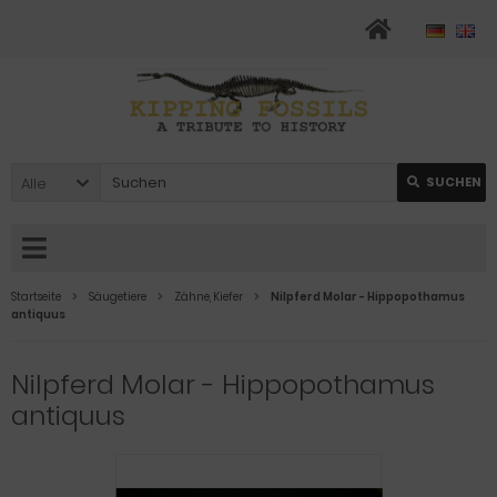
Alle
SUCHEN
Startseite
Säugetiere
Zähne, Kiefer
Nilpferd Molar - Hippopothamus
antiquus
Nilpferd Molar - Hippopothamus
antiquus