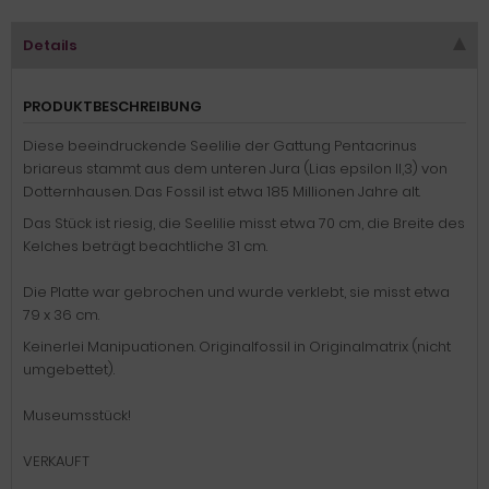
Details
PRODUKTBESCHREIBUNG
Diese beeindruckende Seelilie der Gattung Pentacrinus
briareus stammt aus dem unteren Jura (Lias epsilon II,3) von
Dotternhausen. Das Fossil ist etwa 185 Millionen Jahre alt.
Das Stück ist riesig, die Seelilie misst etwa 70 cm, die Breite des
Kelches beträgt beachtliche 31 cm.
Die Platte war gebrochen und wurde verklebt, sie misst etwa
79 x 36 cm.
Keinerlei Manipuationen. Originalfossil in Originalmatrix (nicht
umgebettet).
Museumsstück!
VERKAUFT