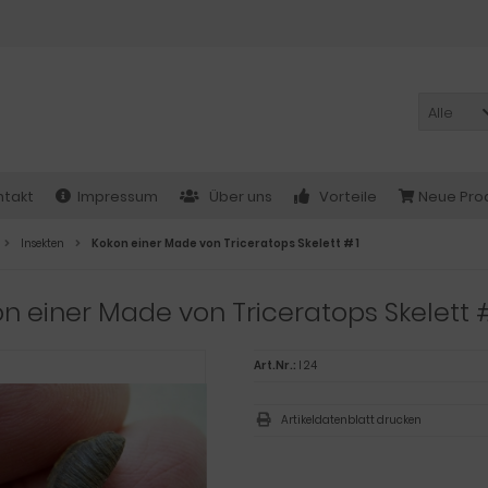
Alle
ntakt
Impressum
Über uns
Vorteile
Neue Pro
Insekten
Kokon einer Made von Triceratops Skelett # 1
n einer Made von Triceratops Skelett #
Art.Nr.:
I 24
Artikeldatenblatt drucken