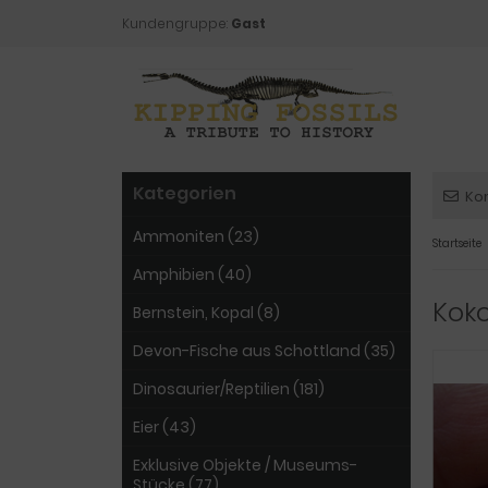
Kundengruppe:
Gast
Kategorien
Ko
Ammoniten (23)
Startseite
Amphibien (40)
Koko
Bernstein, Kopal (8)
Devon-Fische aus Schottland (35)
Dinosaurier/Reptilien (181)
Eier (43)
Exklusive Objekte / Museums-
Stücke (77)