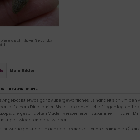
rößere Ansicht klicken Sie auf das
ild
ls
Mehr Bilder
UKTBESCHREIBUNG
s Angebot ist etwas ganz Außergewöhliches. Es handelt sich um den v
en auf einem Dinosaurier-Skelett. Kreidezeitliche Fliegen legten ihre 
ratops, die geschlüpften Maden versteinerten zusammen mit dem Dino
abungen wiederentdeckt wurden.
ossil wurde gefunden in den Spät-Kreidezeitlichen Sedimenten (Hell 