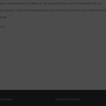
kon ist komplett erhalten, er ist ungebrochen und misst etwa 1,5 cm.
lzustand - keinerlei Manipulationen. Die Klarsichtbox wird natürlich mit
heit!
UFT
ationen
Unsere Partner