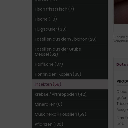
Fisch frisst Fisch (7)
Fische (110)
Flugsaurier (33)
Für eine g
Fossilien aus dem Libanon (20)
Vorschaub
Fossilien aus der Grube
Messel (62)
Haifische (37)
Detai
Hominiden-Kopien (65)
PROD
Insekten (58)
Diese
Krebse / Arthropoden (42)
gefund
Trice
Mineralien (6)
Ausgr
Muschelkalk Fossilien (59)
Das F
USA.
Pflanzen (130)