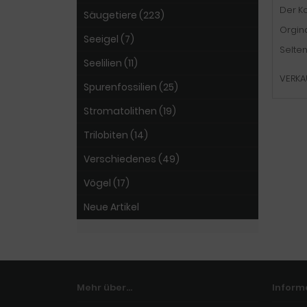
Der Ko
Säugetiere (223)
Orgina
Seeigel (7)
Selten
Seelilien (11)
VERKA
Spurenfossilien (25)
Stromatolithen (19)
Trilobiten (14)
Verschiedenes (49)
Vögel (17)
Neue Artikel
Mehr über...
Inform