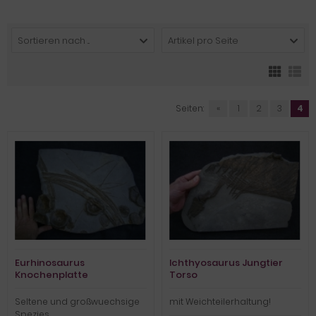
Sortieren nach ...
Artikel pro Seite
Seiten:
«
1
2
3
4
Eurhinosaurus
Ichthyosaurus Jungtier
Knochenplatte
Torso
Seltene und großwuechsige
mit Weichteilerhaltung!
Spezies