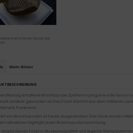
rößere Ansicht klicken Sie auf das
ild
ls
Mehr Bilder
UKTBESCHREIBUNG
erstklassig erhaltene Brachiopode Spiriferina pinguii wurde hervorra
rüst sichtbar geworden ist. Das Fossil stammt aus dem mittleren Jur
tement, Frankreich.
 Art von Brachiopoden ist heute ausgestorben. Das Stück wurde mitt
nem attraktiven Highlight jeder Brachiopodensammlung.
n angebotenes Fossil in Museumsqualität und jegliche Manipulationen