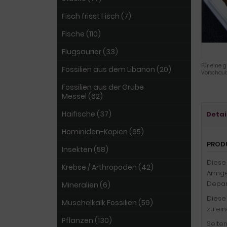
Fisch frisst Fisch (7)
Fische (110)
Flugsaurier (33)
Für eine g
Fossilien aus dem Libanon (20)
Vorschaub
Fossilien aus der Grube
Messel (62)
Haifische (37)
Detai
Hominiden-Kopien (65)
PROD
Insekten (58)
Diese 
Krebse / Arthropoden (42)
Armge
Depar
Mineralien (6)
Diese
Muschelkalk Fossilien (59)
zu ei
Pflanzen (130)
Selte