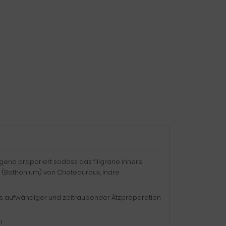
gend präpariert sodass das filigrane innere
a (Bathonium) von Chateauroux, Indre
els aufwändiger und zeitraubender Ätzpräparation
!