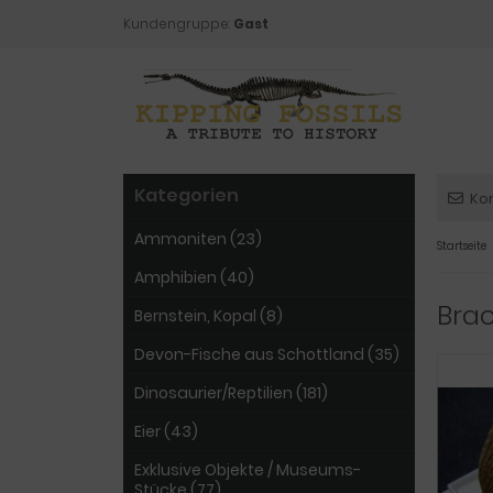
Kundengruppe:
Gast
Kategorien
Ko
Ammoniten (23)
Startseite
Amphibien (40)
Bra
Bernstein, Kopal (8)
Devon-Fische aus Schottland (35)
Dinosaurier/Reptilien (181)
Eier (43)
Exklusive Objekte / Museums-
Stücke (77)