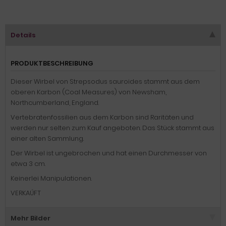
Details
PRODUKTBESCHREIBUNG
Dieser Wirbel von Strepsodus sauroides stammt aus dem
oberen Karbon (Coal Measures) von Newsham,
Northcumberland, England.
Vertebratenfossilien aus dem Karbon sind Raritäten und
werden nur selten zum Kauf angeboten. Das Stück stammt aus
einer alten Sammlung.
Der Wirbel ist ungebrochen und hat einen Durchmesser von
etwa 3 cm.
Keinerlei Manipulationen.
VERKAÚFT
Mehr Bilder