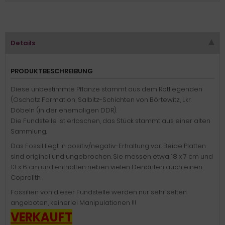
Details
PRODUKTBESCHREIBUNG
Diese unbestimmte Pflanze stammt aus dem Rotliegenden
(Oschatz Formation, Salbitz-Schichten von Börtewitz, Lkr.
Döbeln (in der ehemaligen DDR).
Die Fundstelle ist erloschen, das Stück stammt aus einer alten
Sammlung.
Das Fossil liegt in positiv/negativ-Erhaltung vor. Beide Platten
sind original und ungebrochen. Sie messen etwa 18 x 7 cm und
13 x 6 cm und enthalten neben vielen Dendriten auch einen
Coprolith.
Fossilien von dieser Fundstelle werden nur sehr selten
angeboten, keinerlei Manipulationen !!!
VERKAUFT