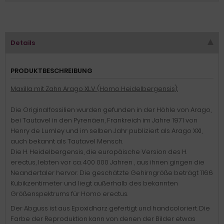
Details
PRODUKTBESCHREIBUNG
Maxilla mit Zahn Arago XLV (Homo Heidelbergensis):
Die Originalfossilien wurden gefunden in der Höhle von Arago,
bei Tautavel in den Pyrenäen, Frankreich im Jahre 1971 von
Henry de Lumley und im selben Jahr publiziert als Arago XXI,
auch bekannt als Tautavel Mensch.
Die H. Heidelbergensis, die europäische Version des H.
erectus, lebten vor ca. 400 000 Jahren , aus ihnen gingen die
Neandertaler hervor. Die geschätzte Gehirngröße beträgt 1166
Kubikzentimeter und liegt außerhalb des bekannten
Größenspektrums für Homo erectus.
Der Abguss ist aus Epoxidharz gefertigt und handcoloriert. Die
Farbe der Reproduktion kann von denen der Bilder etwas