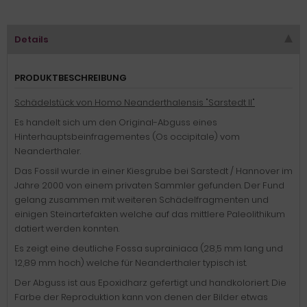
Details
PRODUKTBESCHREIBUNG
Schädelstück von Homo Neanderthalensis "Sarstedt II"
Es handelt sich um den Original-Abguss eines
Hinterhauptsbeinfragementes (Os occipitale) vom
Neanderthaler.
Das Fossil wurde in einer Kiesgrube bei Sarstedt / Hannover im
Jahre 2000 von einem privaten Sammler gefunden. Der Fund
gelang zusammen mit weiteren Schädelfragmenten und
einigen Steinartefakten welche auf das mittlere Paleolithikum
datiert werden konnten.
Es zeigt eine deutliche Fossa suprainiaca (28,5 mm lang und
12,89 mm hoch) welche für Neanderthaler typisch ist.
Der Abguss ist aus Epoxidharz gefertigt und handkoloriert. Die
Farbe der Reproduktion kann von denen der Bilder etwas