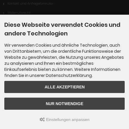
Kontakt und Anfrageformular
Widerrufsrecht
Vertrag Widerrufen
Diese Webseite verwendet Cookies und
Cookie Einstellungen
andere Technologien
Wir verwenden Cookies und ähnliche Technologien, auch
von Drittanbietern, um die ordentliche Funktionsweise der
Informationen
Website zu gewährleisten, die Nutzung unseres Angebotes
zu analysieren und Ihnen ein bestmögliches
Sitemap
Einkaufserlebnis bieten zu können. Weitere Informationen
finden Sie in unserer Datenschutzerklärung.
Über uns
Vorteile von Kipping-Fossils
ALLE AKZEPTIEREN
NUR NOTWENDIGE
Unsere Partner
BlueStoneDesign
Einstellungen anpassen