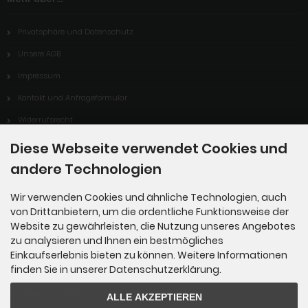
Privatsphäre und Datenschutz
Unsere AGB
Impressum
Kontakt und Anfrageformular
Widerrufsrecht
Vertrag Widerrufen
Diese Webseite verwendet Cookies und
Cookie Einstellungen
andere Technologien
Wir verwenden Cookies und ähnliche Technologien, auch
von Drittanbietern, um die ordentliche Funktionsweise der
Informationen
Website zu gewährleisten, die Nutzung unseres Angebotes
zu analysieren und Ihnen ein bestmögliches
Sitemap
Einkaufserlebnis bieten zu können. Weitere Informationen
finden Sie in unserer Datenschutzerklärung.
Über uns
Vorteile von Kipping-Fossils
ALLE AKZEPTIEREN