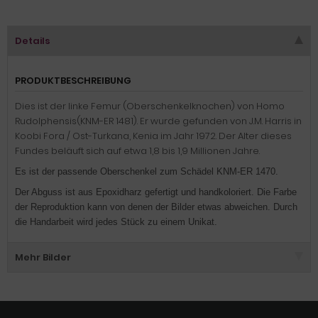
Details
PRODUKTBESCHREIBUNG
Dies ist der linke Femur (Oberschenkelknochen) von Homo
Rudolphensis(KNM-ER 1481). Er wurde gefunden von J.M. Harris in
Koobi Fora / Ost-Turkana, Kenia im Jahr 1972. Der Alter dieses
Fundes beläuft sich auf etwa 1,8 bis 1,9 Millionen Jahre.
Es ist der passende Oberschenkel zum Schädel KNM-ER 1470.
Der Abguss ist aus Epoxidharz gefertigt und handkoloriert. Die Farbe
der Reproduktion kann von denen der Bilder etwas abweichen. Durch
die Handarbeit wird jedes Stück zu einem Unikat.
Mehr Bilder