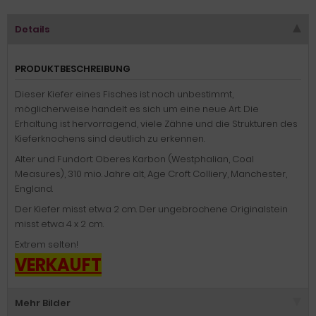
Details
PRODUKTBESCHREIBUNG
Dieser Kiefer eines Fisches ist noch unbestimmt,
möglicherweise handelt es sich um eine neue Art. Die
Erhaltung ist hervorragend, viele Zähne und die Strukturen des
Kieferknochens sind deutlich zu erkennen.
Alter und Fundort: Oberes Karbon (Westphalian, Coal
Measures), 310 mio. Jahre alt, Age Croft Colliery, Manchester,
England.
Der Kiefer misst etwa 2 cm. Der ungebrochene Originalstein
misst etwa 4 x 2 cm.
Extrem selten!
VERKAUFT
Mehr Bilder