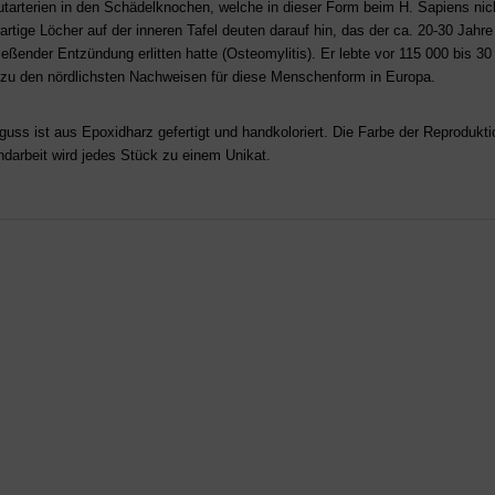
utarterien in den Schädelknochen, welche in dieser Form beim H. Sapiens n
rartige Löcher auf der inneren Tafel deuten darauf hin, das der ca. 20-30 Jahr
ießender Entzündung erlitten hatte (Osteomylitis). Er lebte vor 115 000 bis 3
 zu den nördlichsten Nachweisen für diese Menschenform in Europa.
guss ist aus Epoxidharz gefertigt und handkoloriert. Die Farbe der Reproduk
ndarbeit wird jedes Stück zu einem Unikat.