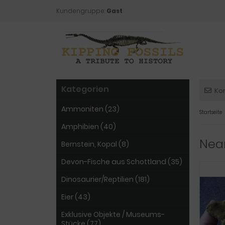
Kundengruppe:
Gast
Kategorien
Ko
Ammoniten (23)
Startseite
Amphibien (40)
Nean
Bernstein, Kopal (8)
Devon-Fische aus Schottland (35)
Dinosaurier/Reptilien (181)
Eier (43)
Exklusive Objekte / Museums-
Stücke (77)