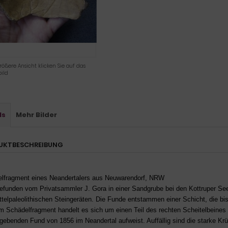
rößere Ansicht klicken Sie auf das
ild
ls
Mehr Bilder
UKTBESCHREIBUNG
lfragment eines Neandertalers aus Neuwarendorf, NRW
efunden vom Privatsammler J. Gora in einer Sandgrube bei den Kottruper S
ttelpaleolithischen Steingeräten. Die Funde entstammen einer Schicht, die b
m Schädelfragment handelt es sich um einen Teil des rechten Scheitelbeines (
ebenden Fund von 1856 im Neandertal aufweist. Auffällig sind die starke K