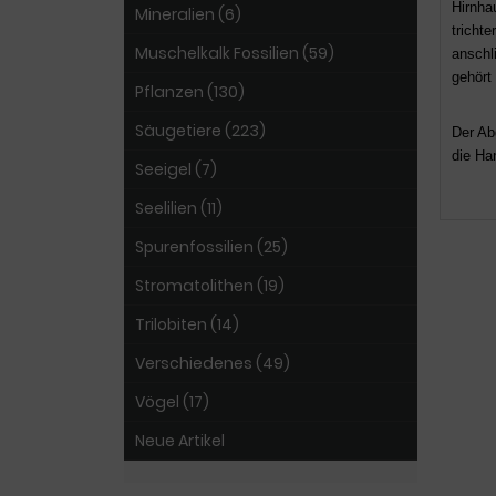
Hirnha
Mineralien (6)
trichte
Muschelkalk Fossilien (59)
anschl
gehört
Pflanzen (130)
Säugetiere (223)
Der Ab
die Ha
Seeigel (7)
Seelilien (11)
Spurenfossilien (25)
Stromatolithen (19)
Trilobiten (14)
Verschiedenes (49)
Vögel (17)
Neue Artikel