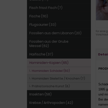
Fisch frisst Fisch (7)
Fische (110)
Flugsaurier (33)
Für eine g
Fossilien aus dem Libanon (20)
Vorschaub
Fossilien aus der Grube
Messel (62)
Haifische (37)
Detai
Hominiden-Kopien (65)
PROD
Hominiden Schädel (50)
Hominiden Skelette / Knochen (7)
Schäde
Prähistorische Kunst (8)
1995 g
Insekten (58)
und mi
Bei de
Krebse / Arthropoden (42)
nameng