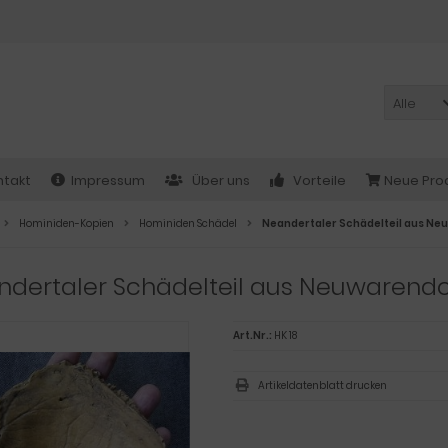
Alle
ntakt
Impressum
Über uns
Vorteile
Neue Pro
Hominiden-Kopien
Hominiden Schädel
Neandertaler Schädelteil aus Ne
dertaler Schädelteil aus Neuwarendo
Art.Nr.:
HK 18
Artikeldatenblatt drucken