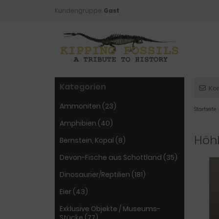
Kundengruppe:
Gast
Kategorien
Ko
Ammoniten (23)
Startseite
Amphibien (40)
Höh
Bernstein, Kopal (8)
Devon-Fische aus Schottland (35)
Dinosaurier/Reptilien (181)
Eier (43)
Exklusive Objekte / Museums-
Stücke (77)