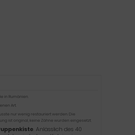
e in Rumänien.
enen Art.
musste nur wenig restauriert werden. Die
g ist original, keine Zähne wurden eingesetzt.
Puppenkiste
. Anlässlich des 40