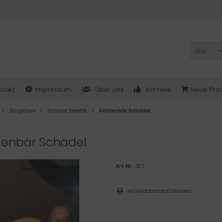
Alle
ntakt
Impressum
Über uns
Vorteile
Neue Pro
Säugetiere
Schädel, Skelette
Höhlenbär Schädel
lenbär Schädel
Art.Nr.:
SS 7
Artikeldatenblatt drucken