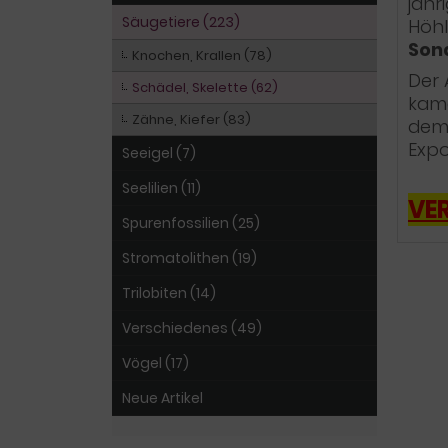
jähr
Säugetiere (223)
Höhl
Sond
Knochen, Krallen (78)
Der 
Schädel, Skelette (62)
kame
Zähne, Kiefer (83)
dem 
Expo
Seeigel (7)
Seelilien (11)
VE
Spurenfossilien (25)
Stromatolithen (19)
Trilobiten (14)
Verschiedenes (49)
Vögel (17)
Neue Artikel