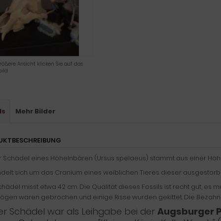
rößere Ansicht klicken Sie auf das
ild
ls
Mehr Bilder
UKTBESCHREIBUNG
r Schädel eines Höhelnbären (Ursus spelaeus) stammt aus einer Höhl
ndelt sich um das Cranium eines weiblichen Tieres dieser ausgestorb
hädel misst etwa 42 cm. Die Qualität dieses Fossils ist recht gut, es 
ögen waren gebrochen und einige Risse wurden gekittet. Die Bezahnun
er Schädel war als Leihgabe bei der
Augsburger 