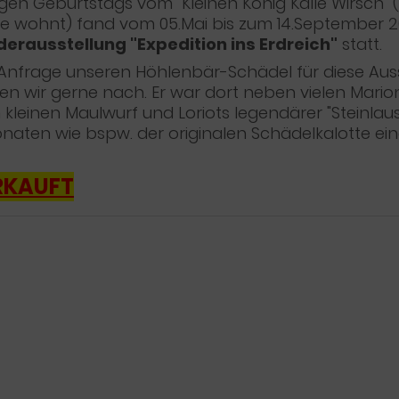
igen Geburtstags vom "Kleinen König Kalle Wirsch" (
e wohnt) fand vom 05.Mai bis zum 14.September 2010
erausstellung "Expedition ins Erdreich"
statt.
Anfrage unseren Höhlenbär-Schädel für diese Auss
n wir gerne nach. Er war dort neben vielen Mario
kleinen Maulwurf und Loriots legendärer "Steinl
naten wie bspw. der originalen Schädelkalotte ei
RKAUFT