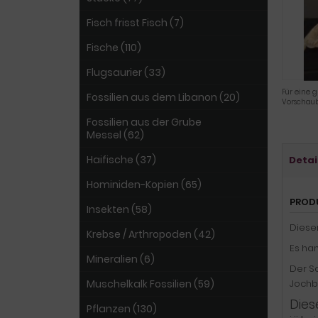
Fisch frisst Fisch (7)
Fische (110)
Flugsaurier (33)
Für eine g
Fossilien aus dem Libanon (20)
Vorschaub
Fossilien aus der Grube
Messel (62)
Haifische (37)
Detai
Hominiden-Kopien (65)
PROD
Insekten (58)
Diese
Krebse / Arthropoden (42)
Es ha
Mineralien (6)
Der Sc
Muschelkalk Fossilien (59)
Jochb
Dies
Pflanzen (130)