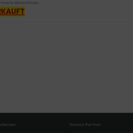
merte Wohnröhren.
RKAUFT
ationen
Unsere Partner