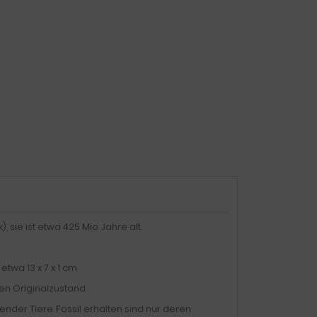
sie ist etwa 425 Mio. Jahre alt.
twa 13 x 7 x 1 cm.
en Originalzustand.
der Tiere. Fossil erhalten sind nur deren