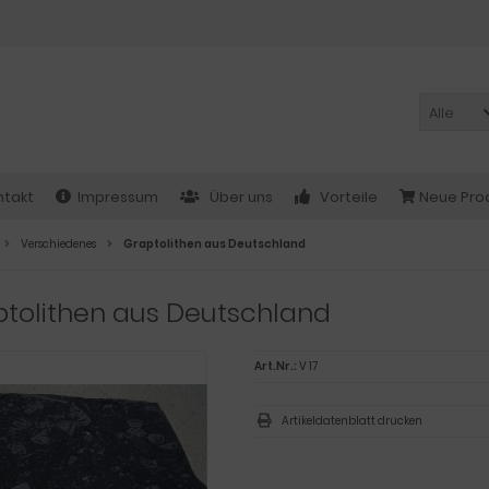
Alle
ntakt
Impressum
Über uns
Vorteile
Neue Pro
Verschiedenes
Graptolithen aus Deutschland
tolithen aus Deutschland
Art.Nr.:
V 17
Artikeldatenblatt drucken