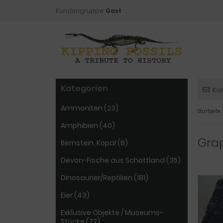
Kundengruppe:
Gast
Kategorien
Ko
Ammoniten (23)
Startseite
Amphibien (40)
Grap
Bernstein, Kopal (8)
Devon-Fische aus Schottland (35)
Dinosaurier/Reptilien (181)
Eier (43)
Exklusive Objekte / Museums-
Stücke (77)