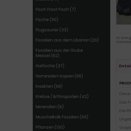
Fisch frisst Fisch (7)
Fische (110)
Flugsaurier (33)
Für eine g
Fossilien aus dem Libanon (20)
Vorschaub
Fossilien aus der Grube
Messel (62)
Haifische (37)
Detai
Hominiden-Kopien (65)
PROD
Insekten (58)
Diese 
Krebse / Arthropoden (42)
Das F
Mineralien (6)
Die Pl
Muschelkalk Fossilien (59)
Ungebr
Pflanzen (130)
Grapto