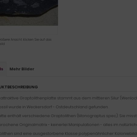
rößere Ansicht klicken Sie auf das
ild
ls
Mehr Bilder
UKTBESCHREIBUNG
attraktive Graptolithenplatte stammt aus dem mittleren Silur (Wenlock), 
ossil wurde in Weckersdorf - Ostdeutschland gefunden.
atte enthält verschiedene Graptolithen (Monograptus spec.). Sie misst e
ochene Originalmatrix - keinerlei Manipulationen - alles im natürlich
lithen sind eine ausgestorbene Klasse polypenähnlicher Koloniebilden