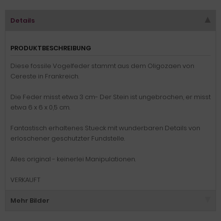
Details
PRODUKTBESCHREIBUNG
Diese fossile Vogelfeder stammt aus dem Oligozaen von
Cereste in Frankreich.
Die Feder misst etwa 3 cm- Der Stein ist ungebrochen, er misst
etwa 6 x 6 x 0,5 cm.
Fantastisch erhaltenes Stueck mit wunderbaren Details von
erloschener geschutzter Fundstelle.
Alles original - keinerlei Manipulationen.
VERKAUFT
Mehr Bilder