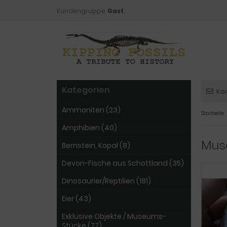
Kundengruppe:
Gast
Kategorien
Ko
Ammoniten (23)
Startseite
Amphibien (40)
Mus
Bernstein, Kopal (8)
Devon-Fische aus Schottland (35)
Dinosaurier/Reptilien (181)
Eier (43)
Exklusive Objekte / Museums-
Stücke (77)