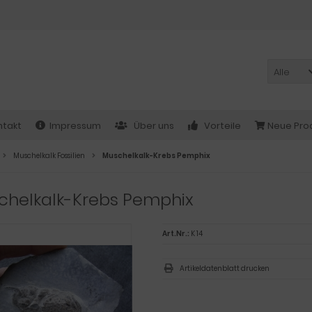
Alle
ntakt
Impressum
Über uns
Vorteile
Neue Pro
Muschelkalk Fossilien
Muschelkalk-Krebs Pemphix
chelkalk-Krebs Pemphix
Art.Nr.:
K 14
Artikeldatenblatt drucken