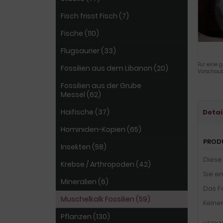
Fisch frisst Fisch (7)
Fische (110)
Flugsaurier (33)
Für eine g
Fossilien aus dem Libanon (20)
Vorschaub
Fossilien aus der Grube
Messel (62)
Haifische (37)
Detai
Hominiden-Kopien (65)
PROD
Insekten (58)
Diese
Krebse / Arthropoden (42)
Sie en
Mineralien (6)
Das Fo
Muschelkalk Fossilien (59)
Keine
Pflanzen (130)