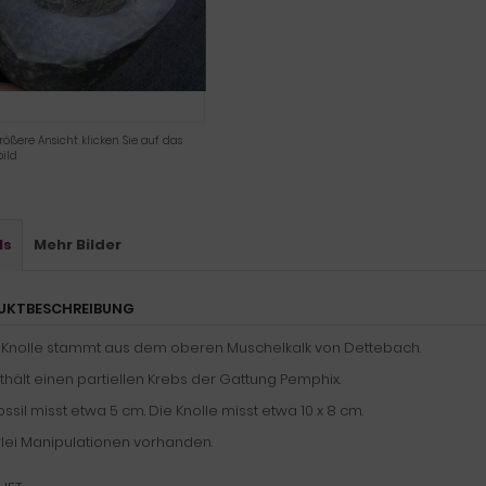
rößere Ansicht klicken Sie auf das
ild
ls
Mehr Bilder
UKTBESCHREIBUNG
 Knolle stammt aus dem oberen Muschelkalk von Dettebach.
thält einen partiellen Krebs der Gattung Pemphix.
ssil misst etwa 5 cm. Die Knolle misst etwa 10 x 8 cm.
rlei Manipulationen vorhanden.